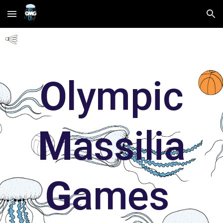
Skip to main content
Skip to navigation
O
lympic
M
assilia
G
ames