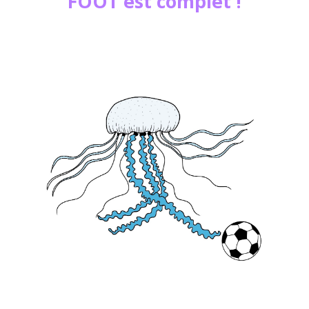
FOOT
est complet
!